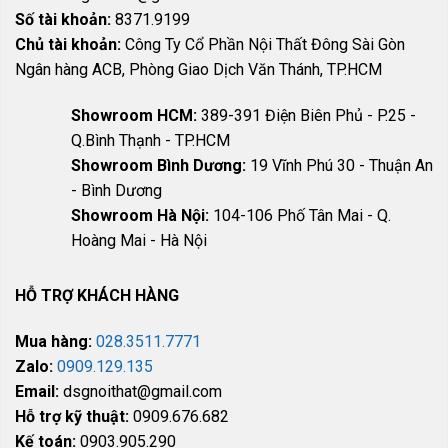
Số tài khoản:
8371.9199
Chủ tài khoản:
Công Ty Cổ Phần Nội Thất Đông Sài Gòn
Ngân hàng ACB, Phòng Giao Dịch Văn Thánh, TP.HCM
Showroom HCM:
389-391 Điện Biên Phủ - P.25 -
Q.Bình Thạnh - TP.HCM
Showroom Bình Dương:
19 Vĩnh Phú 30 - Thuận An
- Bình Dương
Showroom Hà Nội:
104-106 Phố Tân Mai - Q.
Hoàng Mai - Hà Nội
HỖ TRỢ KHÁCH HÀNG
Mua hàng:
028.3511.7771
Zalo:
0909.129.135
Email:
dsgnoithat@gmail.com
Hỗ trợ kỹ thuật:
0909.676.682
Kế toán:
0903.905.290