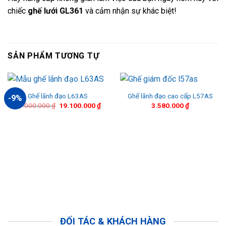
chiếc
ghế lưới GL361
và cảm nhận sự khác biệt!
SẢN PHẨM TƯƠNG TỰ
Ghế lãnh đạo L63AS
Ghế lãnh đạo cao cấp L57AS
-9%
Giá
Giá
21.000.000
₫
19.100.000
₫
3.580.000
₫
gốc
hiện
là:
tại
21.000.000 ₫.
là:
19.100.000 ₫.
ĐỐI TÁC & KHÁCH HÀNG