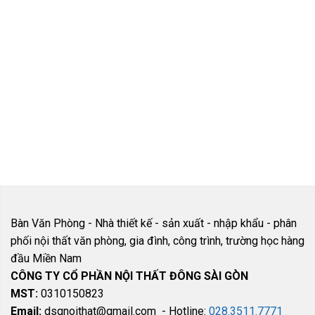
VẬN CHUYỂN
TƯ VẤN MIỄN
TOÀN QUỐC
PHÍ
Hỗ trợ phí vận
Đội Ngũ nhân
chuyển nội thành
viên tư vấn tận
và ngoại thành
tâm, miễn phí
Bàn Văn Phòng - Nhà thiết kế - sản xuất - nhập khẩu - phân
phối nội thất văn phòng, gia đình, công trình, trường học hàng
đầu Miền Nam
CÔNG TY CỔ PHẦN NỘI THẤT ĐÔNG SÀI GÒN
MST:
0310150823
Email:
dsgnoithat@gmail.com - Hotline:
028.3511.7771