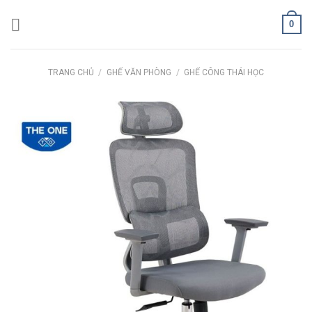
Skip
0
to
content
TRANG CHỦ
/
GHẾ VĂN PHÒNG
/
GHẾ CÔNG THÁI HỌC