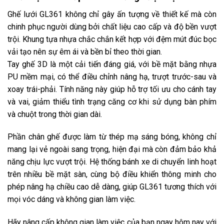
Ghế lưới GL361 không chỉ gây ấn tượng về thiết kế mà còn
chinh phục người dùng bởi chất liệu cao cấp và độ bền vượt
trội. Khung tựa nhựa chắc chắn kết hợp với đệm mút đúc bọc
vải tạo nên sự êm ái và bền bỉ theo thời gian.
Tay ghế 3D là một cải tiến đáng giá, với bề mặt bằng nhựa
PU mềm mại, có thể điều chỉnh nâng hạ, trượt trước-sau và
xoay trái-phải. Tính năng này giúp hỗ trợ tối ưu cho cánh tay
và vai, giảm thiểu tình trạng căng cơ khi sử dụng bàn phím
và chuột trong thời gian dài.
Phần chân ghế được làm từ thép mạ sáng bóng, không chỉ
mang lại vẻ ngoài sang trọng, hiện đại mà còn đảm bảo khả
năng chịu lực vượt trội. Hệ thống bánh xe di chuyển linh hoạt
trên nhiều bề mặt sàn, cùng bộ điều khiển thông minh cho
phép nâng hạ chiều cao dễ dàng, giúp GL361 tương thích với
mọi vóc dáng và không gian làm việc.
Hãy nâng cấp không gian làm việc của bạn ngay hôm nay với