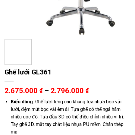
Ghế lưới GL361
Khoảng
2.675.000
–
2.796.000
₫
₫
giá:
Kiểu dáng:
Ghế lưới lưng cao khung tựa nhựa bọc vải
từ
lưới, đệm mút bọc vải êm ái. Tựa ghế có thể ngả hãm
2.675.000 ₫
nhiều góc độ, Tựa đầu 3D có thể điều chỉnh nhiều vị trí.
đến
Tay ghế 3D, mặt tay chất liệu nhựa PU mềm. Chân thép
2.796.000 ₫
mạ