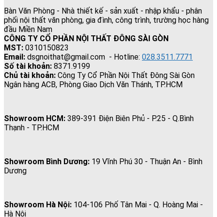
Bàn Văn Phòng - Nhà thiết kế - sản xuất - nhập khẩu - phân
phối nội thất văn phòng, gia đình, công trình, trường học hàng
đầu Miền Nam
CÔNG TY CỔ PHẦN NỘI THẤT ĐÔNG SÀI GÒN
MST:
0310150823
Email:
dsgnoithat@gmail.com - Hotline:
028.3511.7771
Số tài khoản:
8371.9199
Chủ tài khoản:
Công Ty Cổ Phần Nội Thất Đông Sài Gòn
Ngân hàng ACB, Phòng Giao Dịch Văn Thánh, TP.HCM
Showroom HCM:
389-391 Điện Biên Phủ - P.25 - Q.Bình
Thạnh - TP.HCM
Showroom Bình Dương:
19 Vĩnh Phú 30 - Thuận An - Bình
Dương
Showroom Hà Nội:
104-106 Phố Tân Mai - Q. Hoàng Mai -
Hà Nội