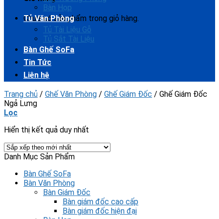
Bàn Họp
Chưa có sản phẩm trong giỏ hàng.
Tủ Văn Phòng
Tủ Tài Liệu Gỗ
Tủ Sắt Tài Liệu
Bàn Ghế SoFa
Tin Tức
Liên hệ
Trang chủ
/
Ghế Văn Phòng
/
Ghế Giám Đốc
/
Ghế Giám Đốc
Ngả Lưng
Lọc
Hiển thị kết quả duy nhất
Danh Mục Sản Phẩm
Bàn Ghế SoFa
Bàn Văn Phòng
Bàn Giám Đốc
Bàn giám đốc cao cấp
Bàn giám đốc hiện đại​