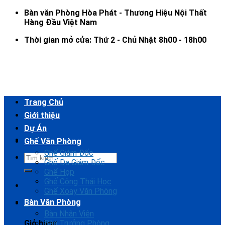
Skip
Bàn văn Phòng Hòa Phát - Thương Hiệu Nội Thất
to
Hàng Đầu Việt Nam
content
Thời gian mở cửa: Thứ 2 - Chủ Nhật 8h00 - 18h00
Trang Chủ
Giới thiệu
Dự Án
Ghế Văn Phòng
Ghế Giám Đốc
Ghế Da Giám Đốc
Ghế Họp
Ghế Công Thái Học
Ghế Xoay Văn Phòng
Bàn Văn Phòng
0
Bàn Nhân Viên
Bàn Trưởng Phòng
Giỏ hàng