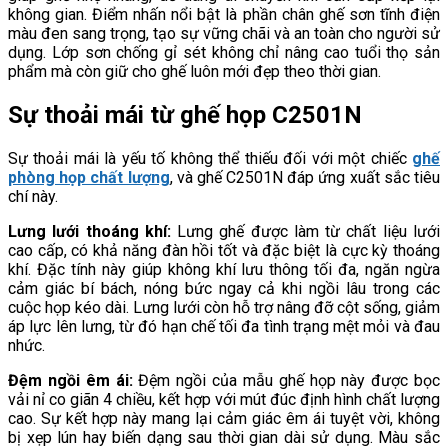
không gian. Điểm nhấn nổi bật là phần chân ghế sơn tĩnh điện
màu đen sang trọng, tạo sự vững chãi và an toàn cho người sử
dụng. Lớp sơn chống gỉ sét không chỉ nâng cao tuổi thọ sản
phẩm mà còn giữ cho ghế luôn mới đẹp theo thời gian.
Sự thoải mái từ ghế họp C2501N
Sự thoải mái là yếu tố không thể thiếu đối với một chiếc
ghế
phòng họp chất lượng
, và ghế C2501N đáp ứng xuất sắc tiêu
chí này.
Lưng lưới thoáng khí:
Lưng ghế được làm từ chất liệu lưới
cao cấp, có khả năng đàn hồi tốt và đặc biệt là cực kỳ thoáng
khí. Đặc tính này giúp không khí lưu thông tối đa, ngăn ngừa
cảm giác bí bách, nóng bức ngay cả khi ngồi lâu trong các
cuộc họp kéo dài. Lưng lưới còn hỗ trợ nâng đỡ cột sống, giảm
áp lực lên lưng, từ đó hạn chế tối đa tình trạng mệt mỏi và đau
nhức.
Đệm ngồi êm ái:
Đệm ngồi của mẫu ghế họp này được bọc
vải nỉ co giãn 4 chiều, kết hợp với mút đúc định hình chất lượng
cao. Sự kết hợp này mang lại cảm giác êm ái tuyệt vời, không
bị xẹp lún hay biến dạng sau thời gian dài sử dụng. Màu sắc