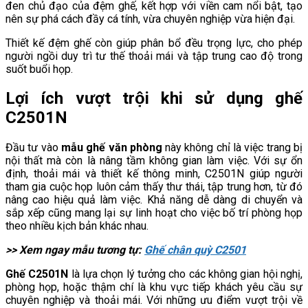
đen chủ đạo của đệm ghế, kết hợp với viền cam nổi bật, tạo
nên sự phá cách đầy cá tính, vừa chuyên nghiệp vừa hiện đại.
Thiết kế đệm ghế còn giúp phân bổ đều trọng lực, cho phép
người ngồi duy trì tư thế thoải mái và tập trung cao độ trong
suốt buổi họp.
Lợi ích vượt trội khi sử dụng ghế
C2501N
Đầu tư vào
mẫu ghế văn phòng
này không chỉ là việc trang bị
nội thất mà còn là nâng tầm không gian làm việc. Với sự ổn
định, thoải mái và thiết kế thông minh, C2501N giúp người
tham gia cuộc họp luôn cảm thấy thư thái, tập trung hơn, từ đó
nâng cao hiệu quả làm việc. Khả năng dễ dàng di chuyển và
sắp xếp cũng mang lại sự linh hoạt cho việc bố trí phòng họp
theo nhiều kịch bản khác nhau.
>> Xem ngay mẫu tương tự:
Ghế chân quỳ C2501
Ghế C2501N
là lựa chọn lý tưởng cho các không gian hội nghị,
phòng họp, hoặc thậm chí là khu vực tiếp khách yêu cầu sự
chuyên nghiệp và thoải mái. Với những ưu điểm vượt trội về