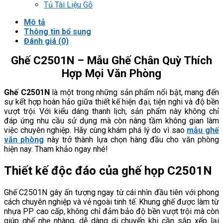
Tủ Tài Liệu Gỗ
Mô tả
Thông tin bổ sung
Đánh giá (0)
Ghế C2501N – Mẫu Ghế Chân Quỳ Thích
Hợp Mọi Văn Phòng
Ghế C2501N
là một trong những sản phẩm nổi bật, mang đến
sự kết hợp hoàn hảo giữa thiết kế hiện đại, tiện nghi và độ bền
vượt trội. Với kiểu dáng thanh lịch, sản phẩm này không chỉ
đáp ứng nhu cầu sử dụng mà còn nâng tầm không gian làm
việc chuyên nghiệp. Hãy cùng khám phá lý do vì sao
mẫu ghế
văn phòng
này trở thành lựa chọn hàng đầu cho văn phòng
hiện nay. Tham khảo ngay nhé!
Thiết kế độc đáo của ghế họp C2501N
Ghế C2501N gây ấn tượng ngay từ cái nhìn đầu tiên với phong
cách chuyên nghiệp và vẻ ngoài tinh tế. Khung ghế được làm từ
nhựa PP cao cấp, không chỉ đảm bảo độ bền vượt trội mà còn
giúp ghế nhẹ nhàng, dễ dàng di chuyển khi cần sắp xếp lại