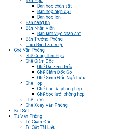
Bàn Họp
Bàn họp chân sắt
Bàn họp hiện đại
Bàn họp lớn
Bàn nâng hạ
Bàn Nhân Viên
Bàn làm việc chân sắt
Bàn Trưởng Phòng
Cụm Bàn Làm Việc
Ghế Văn Phòng
Ghế Công Thái Học
Ghế Giám Đốc
Ghế Da Giám Đốc
Ghế Giám Đốc Gỗ
Ghế Giám Đốc Ngả Lưng
Ghế Họp
Ghế bọc da phòng họp
Ghế bọc lưới phòng họp
Ghế Lưới
Ghế Xoay Văn Phòng
Két Sắt
Tủ Văn Phòng
Tủ Giám Đốc
Tủ Sắt Tài Liệu