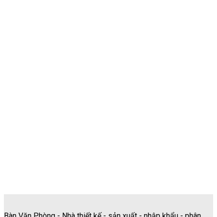
Các sản phẩm được nhập khẩu cao cấp
Hỗ Trợ 24/7
Đội Ngũ Tư Vấn Viên luôn hỗ trợ online 24/7
Vận Chuyển Toàn Quốc
Hỗ trợ phí vận chuyển nội thành và ngoại thành
Tư Vấn Miễn Phí
Đội Ngũ nhân viên tư vấn tận tâm, miễn phí
Bàn Văn Phòng - Nhà thiết kế - sản xuất - nhập khẩu - phân