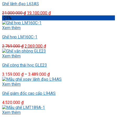
Ghế lãnh đạo L63AS
Giá
Giá
21.000.000
₫
19.100.000
₫
gốc
hiện
-25%
là:
tại
21.000.000 ₫.
là:
Xem thêm
19.100.000 ₫.
Ghế họp LM160C-1
Giá
Giá
2.769.000
₫
2.069.000
₫
gốc
hiện
là:
tại
Xem thêm
2.769.000 ₫.
là:
Ghế công thái học GLE23
2.069.000 ₫.
Khoảng
3.159.000
₫
–
3.489.000
₫
giá:
từ
Xem thêm
3.159.000 ₫
Ghế giám đốc cao cấp L94AS
đến
3.489.000 ₫
4.520.000
₫
Xem thêm