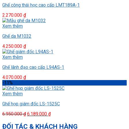
Ghế công thái học cao cấp LMT189A-1
2.270.000
₫
Xem thêm
Ghế da M1032
4.250.000
₫
Xem thêm
Ghế lãnh đạo cao cấp L94AS-1
4.070.000
₫
-11%
Xem thêm
Ghế họp giám đốc LS-1525C
Giá
Giá
6.950.000
₫
6.189.000
₫
gốc
hiện
là:
tại
ĐỐI TÁC & KHÁCH HÀNG