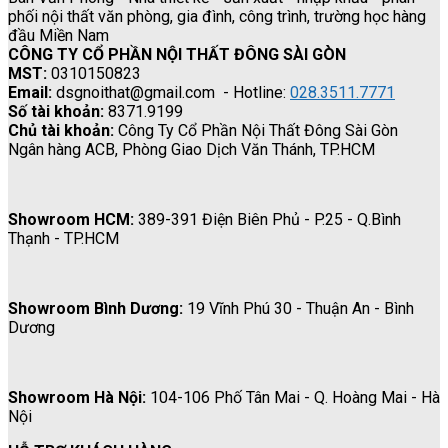
phối nội thất văn phòng, gia đình, công trình, trường học hàng
đầu Miền Nam
CÔNG TY CỔ PHẦN NỘI THẤT ĐÔNG SÀI GÒN
MST:
0310150823
Email:
dsgnoithat@gmail.com - Hotline:
028.3511.7771
Số tài khoản:
8371.9199
Chủ tài khoản:
Công Ty Cổ Phần Nội Thất Đông Sài Gòn
Ngân hàng ACB, Phòng Giao Dịch Văn Thánh, TP.HCM
Showroom HCM:
389-391 Điện Biên Phủ - P.25 - Q.Bình
Thạnh - TP.HCM
Showroom Bình Dương:
19 Vĩnh Phú 30 - Thuận An - Bình
Dương
Showroom Hà Nội:
104-106 Phố Tân Mai - Q. Hoàng Mai - Hà
Nội