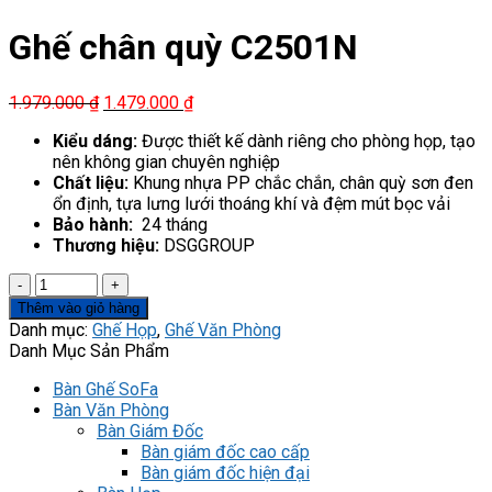
Ghế chân quỳ C2501N
Giá
Giá
1.979.000
₫
1.479.000
₫
gốc
hiện
Kiểu dáng:
Được thiết kế dành riêng cho phòng họp, tạo
là:
tại
nên không gian chuyên nghiệp
1.979.000 ₫.
là:
Chất liệu:
Khung nhựa PP chắc chắn, chân quỳ sơn đen
1.479.000 ₫.
ổn định, tựa lưng lưới thoáng khí và đệm mút bọc vải
Bảo hành:
24 tháng
Thương hiệu:
DSGGROUP
Ghế
chân
Thêm vào giỏ hàng
quỳ
Danh mục:
Ghế Họp
,
Ghế Văn Phòng
C2501N
Danh Mục Sản Phẩm
số
lượng
Bàn Ghế SoFa
Bàn Văn Phòng
Bàn Giám Đốc
Bàn giám đốc cao cấp
Bàn giám đốc hiện đại​