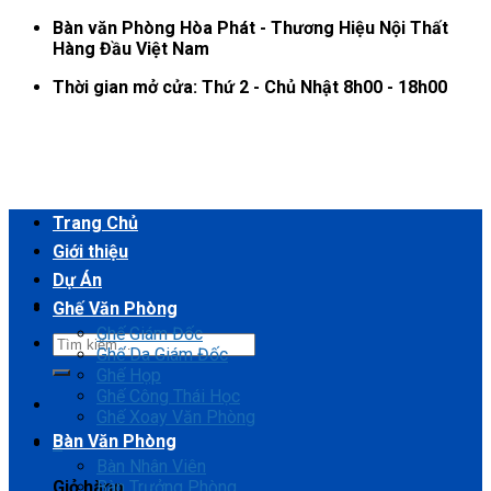
Skip
Bàn văn Phòng Hòa Phát - Thương Hiệu Nội Thất
to
Hàng Đầu Việt Nam
content
Thời gian mở cửa: Thứ 2 - Chủ Nhật 8h00 - 18h00
Trang Chủ
Giới thiệu
Dự Án
Ghế Văn Phòng
Ghế Giám Đốc
Ghế Da Giám Đốc
Ghế Họp
Ghế Công Thái Học
Ghế Xoay Văn Phòng
Bàn Văn Phòng
0
Bàn Nhân Viên
Bàn Trưởng Phòng
Giỏ hàng