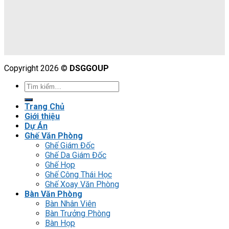
Copyright 2026 ©
DSGGOUP
Trang Chủ
Giới thiệu
Dự Án
Ghế Văn Phòng
Ghế Giám Đốc
Ghế Da Giám Đốc
Ghế Họp
Ghế Công Thái Học
Ghế Xoay Văn Phòng
Bàn Văn Phòng
Bàn Nhân Viên
Bàn Trưởng Phòng
Bàn Họp