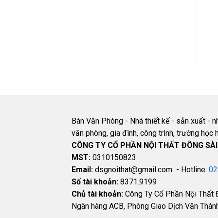
Các sản phẩm được
nhập khẩu cao cấp
Bàn Văn Phòng - Nhà thiết kế - sản xuất - n
văn phòng, gia đình, công trình, trường họ
CÔNG TY CỔ PHẦN NỘI THẤT ĐÔNG SÀ
MST:
0310150823
Email:
dsgnoithat@gmail.com - Hotline:
02
Số tài khoản:
8371.9199
Chủ tài khoản:
Công Ty Cổ Phần Nội Thất 
Ngân hàng ACB, Phòng Giao Dịch Văn Thán