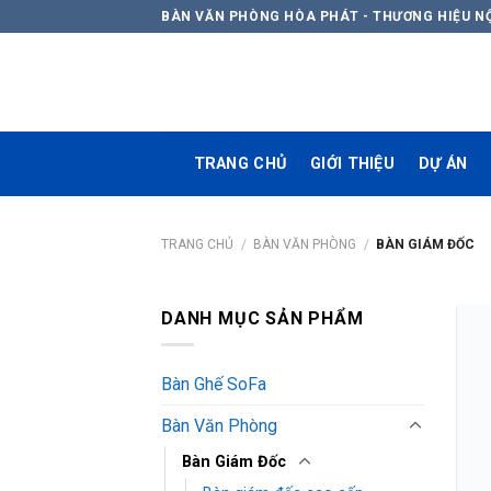
Skip
BÀN VĂN PHÒNG HÒA PHÁT - THƯƠNG HIỆU N
to
content
TRANG CHỦ
GIỚI THIỆU
DỰ ÁN
TRANG CHỦ
/
BÀN VĂN PHÒNG
/
BÀN GIÁM ĐỐC
DANH MỤC SẢN PHẨM
Bàn Ghế SoFa
Bàn Văn Phòng
Bàn Giám Đốc