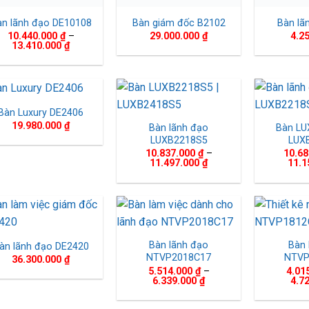
n lãnh đạo DE10108
Bàn giám đốc B2102
Bàn lã
10.440.000
₫
–
29.000.000
₫
4.2
Khoảng
13.410.000
₫
giá:
từ
10.440.000 ₫
đến
13.410.000 ₫
Bàn Luxury DE2406
19.980.000
₫
Bàn lãnh đạo
Bàn LU
LUXB2218S5
LUX
10.837.000
₫
–
10.6
Khoảng
11.497.000
₫
11.1
giá:
từ
10.837.000 ₫
đến
11.497.000 ₫
Bàn lãnh đạo
Bàn 
àn lãnh đạo DE2420
NTVP2018C17
NTVP
36.300.000
₫
5.514.000
₫
–
4.01
Khoảng
6.339.000
₫
4.7
giá:
từ