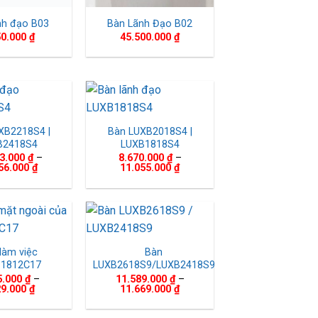
nh đạo B03
Bàn Lãnh Đạo B02
50.000
₫
45.500.000
₫
XB2218S4 |
Bàn LUXB2018S4 |
B2418S4
LUXB1818S4
83.000
₫
–
8.670.000
₫
–
Khoảng
Khoảng
56.000
₫
11.055.000
₫
giá:
giá:
từ
từ
10.683.000 ₫
8.670.000 ₫
đến
đến
11.156.000 ₫
11.055.000 ₫
làm việc
Bàn
1812C17
LUXB2618S9/LUXB2418S9
5.000
₫
–
11.589.000
₫
–
Khoảng
Khoảng
29.000
₫
11.669.000
₫
giá:
giá:
từ
từ