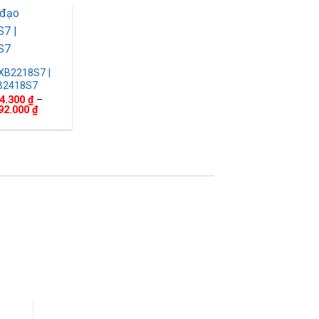
4.015.000 ₫
11.589.000 ₫
đến
đến
4.729.000 ₫
11.669.000 ₫
XB2218S7 |
B2418S7
04.300
₫
–
Khoảng
92.000
₫
giá:
từ
10.104.300 ₫
đến
10.892.000 ₫
OÀN
TƯ VẤN MIỄN PHÍ