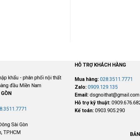
Đội Ngũ Tư Vấn Viên
Hỗ trợ phí vận chu
luôn hỗ trợ online 24/7
nội thành và ngoại
thành
HỖ TRỢ KHÁCH HÀNG
hập khẩu - phân phối nội thất
Mua hàng:
028.3511.7771
c hàng đầu Miền Nam
Zalo:
0909.129.135
I GÒN
Email:
dsgnoithat@gmail.com
Hỗ trợ kỹ thuật:
0909.676.68
8.3511.7771
Kế toán:
0903.905.290
Đông Sài Gòn
h, TP.HCM
BẢN