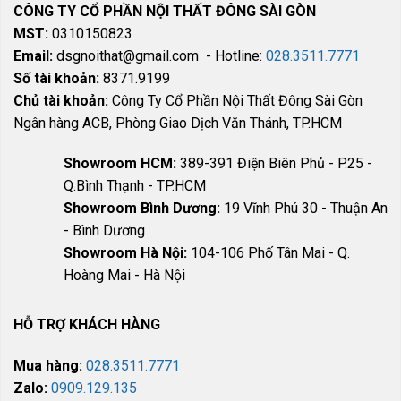
CÔNG TY CỔ PHẦN NỘI THẤT ĐÔNG SÀI GÒN
MST:
0310150823
Email:
dsgnoithat@gmail.com - Hotline:
028.3511.7771
Số tài khoản:
8371.9199
Chủ tài khoản:
Công Ty Cổ Phần Nội Thất Đông Sài Gòn
Ngân hàng ACB, Phòng Giao Dịch Văn Thánh, TP.HCM
Showroom HCM:
389-391 Điện Biên Phủ - P.25 -
Q.Bình Thạnh - TP.HCM
Showroom Bình Dương:
19 Vĩnh Phú 30 - Thuận An
- Bình Dương
Showroom Hà Nội:
104-106 Phố Tân Mai - Q.
Hoàng Mai - Hà Nội
HỖ TRỢ KHÁCH HÀNG
Mua hàng:
028.3511.7771
Zalo:
0909.129.135