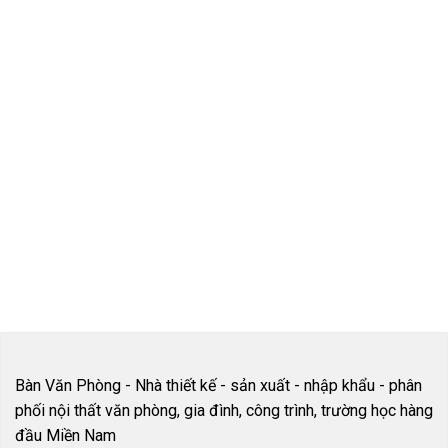
Các sản phẩm
Viên luôn hỗ trợ
được nhập khẩu
online 24/7
cao cấp
VẬN CHUYỂN
TƯ VẤN MIỄN
TOÀN QUỐC
PHÍ
Hỗ trợ phí vận
Đội Ngũ nhân
chuyển nội thành
viên tư vấn tận
và ngoại thành
tâm, miễn phí
Bàn Văn Phòng - Nhà thiết kế - sản xuất - nhập khẩu - phân
phối nội thất văn phòng, gia đình, công trình, trường học hàng
đầu Miền Nam