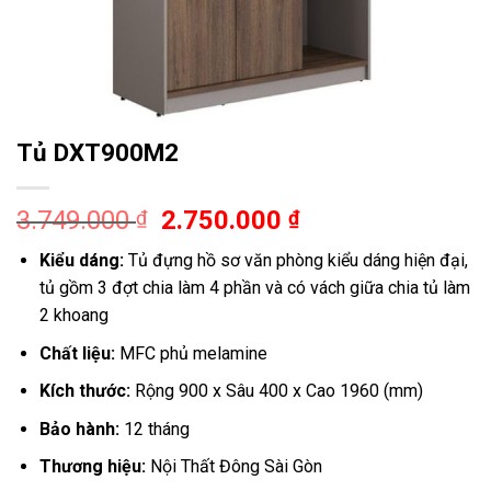
Tủ DXT900M2
Giá
Giá
3.749.000
2.750.000
₫
₫
gốc
hiện
Kiểu dáng:
Tủ đựng hồ sơ văn phòng kiểu dáng hiện đại,
là:
tại
tủ gồm 3 đợt chia làm 4 phần và có vách giữa chia tủ làm
3.749.000 ₫.
là:
2 khoang
2.750.000 ₫.
Chất liệu:
MFC phủ melamine
Kích thước:
Rộng 900 x Sâu 400 x Cao 1960 (mm)
Bảo hành:
12 tháng
Thương hiệu:
Nội Thất Đông Sài Gòn