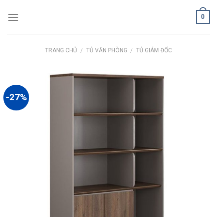
Skip
0
to
content
TRANG CHỦ
/
TỦ VĂN PHÒNG
/
TỦ GIÁM ĐỐC
-27%