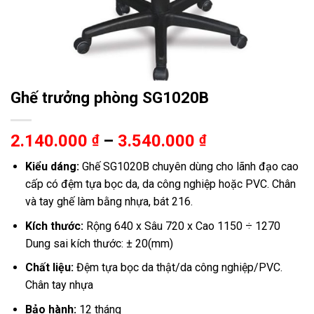
Ghế trưởng phòng SG1020B
Khoảng
2.140.000
–
3.540.000
₫
₫
giá:
Kiểu dáng:
Ghế SG1020B chuyên dùng cho lãnh đạo cao
từ
cấp có đệm tựa bọc da, da công nghiệp hoặc PVC. Chân
2.140.000 ₫
và tay ghế làm bằng nhựa, bát 216.
đến
3.540.000 ₫
Kích thước:
Rộng 640 x Sâu 720 x Cao 1150 ÷ 1270
Dung sai kích thước: ± 20(mm)
Chất liệu:
Đệm tựa bọc da thật/da công nghiệp/PVC.
Chân tay nhựa
Bảo hành:
12 tháng