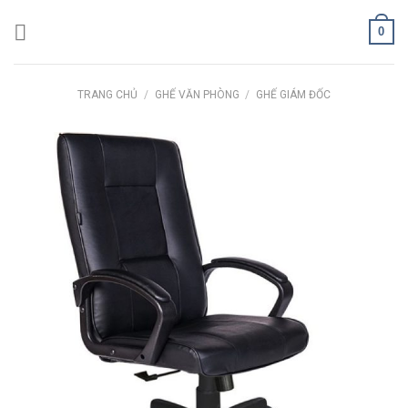
Skip
0
to
content
TRANG CHỦ
/
GHẾ VĂN PHÒNG
/
GHẾ GIÁM ĐỐC