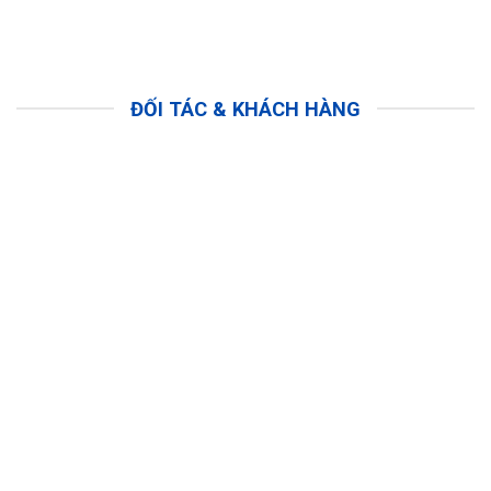
ĐỐI TÁC & KHÁCH HÀNG
SẢN PHẨM
HỖ TRỢ 24/7