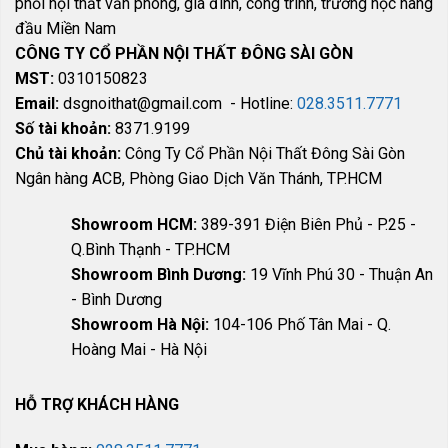
phối nội thất văn phòng, gia đình, công trình, trường học hàng
đầu Miền Nam
CÔNG TY CỔ PHẦN NỘI THẤT ĐÔNG SÀI GÒN
MST:
0310150823
Email:
dsgnoithat@gmail.com - Hotline:
028.3511.7771
Số tài khoản:
8371.9199
Chủ tài khoản:
Công Ty Cổ Phần Nội Thất Đông Sài Gòn
Ngân hàng ACB, Phòng Giao Dịch Văn Thánh, TP.HCM
Showroom HCM:
389-391 Điện Biên Phủ - P.25 -
Q.Bình Thạnh - TP.HCM
Showroom Bình Dương:
19 Vĩnh Phú 30 - Thuận An
- Bình Dương
Showroom Hà Nội:
104-106 Phố Tân Mai - Q.
Hoàng Mai - Hà Nội
HỖ TRỢ KHÁCH HÀNG