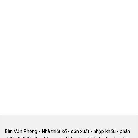
CAO CẤP
Đội Ngũ Tư Vấn
Các sản phẩm
Viên luôn hỗ trợ
được nhập khẩu
online 24/7
cao cấp
VẬN CHUYỂN
TƯ VẤN MIỄN
TOÀN QUỐC
PHÍ
Hỗ trợ phí vận
Đội Ngũ nhân
chuyển nội thành
viên tư vấn tận
và ngoại thành
tâm, miễn phí
Bàn Văn Phòng - Nhà thiết kế - sản xuất - nhập khẩu - phân