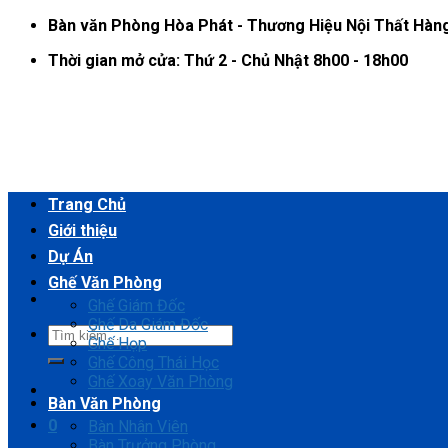
Skip
Bàn văn Phòng Hòa Phát - Thương Hiệu Nội Thất Hàn
to
Thời gian mở cửa: Thứ 2 - Chủ Nhật 8h00 - 18h00
content
Trang Chủ
Giới thiệu
Dự Án
Ghế Văn Phòng
Ghế Giám Đốc
Ghế Da Giám Đốc
Ghế Họp
Ghế Công Thái Học
Ghế Xoay Văn Phòng
Bàn Văn Phòng
0
Bàn Nhân Viên
Bàn Trưởng Phòng