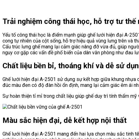
Trải nghiệm công thái học, hỗ trợ tư thế
Yếu tố công thái học là điểm mạnh giúp ghế lưới hiện đại A-25
cong tự nhiên của cột sống, hỗ trợ hiệu quả vùng lưng trên và th
Cấu trúc lưng ghế mang lại cảm giác nâng đỡ vừa đủ, giúp người d
nguy cơ gặp các vấn đề phổ biến của dân văn phòng như đau lư
Chất liệu bền bỉ, thoáng khí và dễ sử dụ
Ghế lưới hiện đại A-2501 sử dụng sự kết hợp giữa khung nhựa ch
đúc màu đen có độ đàn hồi ổn định, mang lại cảm giác êm ái nh
Sự hoàn thiện tỉ mỉ trong chất liệu giúp ghế duy trì tính thẩm m
Màu sắc hiện đại, dễ kết hợp nội thất
Ghế lưới hiện đại A-2501 mang đến hai lựa chọn màu sắc tinh t