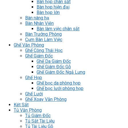
Bàn họp chân sắt
Bàn họp hiện đại
Bàn họp lớn
Bàn nâng hạ
Bàn Nhân Viên
Bàn làm việc chân sắt
Bàn Trưởng Phòng
Cụm Bàn Làm Việc
Ghế Văn Phòng
Ghế Công Thái Học
Ghế Giám Đốc
Ghế Da Giám Đốc
Ghế Giám Đốc Gỗ
Ghế Giám Đốc Ngả Lưng
Ghế Họp
Ghế bọc da phòng họp
Ghế bọc lưới phòng họp
Ghế Lưới
Ghế Xoay Văn Phòng
Két Sắt
Tủ Văn Phòng
Tủ Giám Đốc
Tủ Sắt Tài Liệu
Tủ Tài Liệu Gỗ