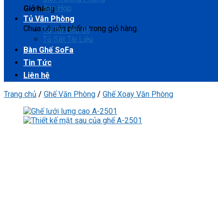
Bàn Họp
Giỏ hàng
Tủ Văn Phòng
Chưa có sản phẩm trong giỏ hàng.
Tủ Tài Liệu Gỗ
Tủ Sắt Tài Liệu
Bàn Ghế SoFa
Tin Tức
Liên hệ
Trang chủ
/
Ghế Văn Phòng
/
Ghế Xoay Văn Phòng