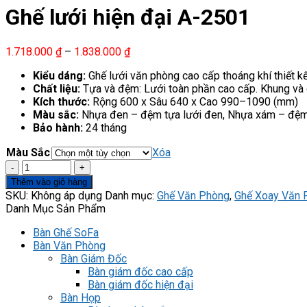
Ghế lưới hiện đại A-2501
Khoảng
1.718.000
₫
–
1.838.000
₫
giá:
Kiểu dáng:
Ghế lưới văn phòng cao cấp thoáng khí thiết 
từ
Chất liệu:
Tựa và đệm: Lưới toàn phần cao cấp. Khung và
1.718.000 ₫
Kích thước:
Rộng 600 x Sâu 640 x Cao 990–1090 (mm)
đến
Màu sắc:
Nhựa đen – đệm tựa lưới đen, Nhựa xám – đệm t
1.838.000 ₫
Bảo hành:
24 tháng
Màu Sắc
Xóa
Ghế
lưới
Thêm vào giỏ hàng
hiện
SKU:
Không áp dụng
Danh mục:
Ghế Văn Phòng
,
Ghế Xoay Văn 
đại
Danh Mục Sản Phẩm
A-
2501
Bàn Ghế SoFa
số
Bàn Văn Phòng
lượng
Bàn Giám Đốc
Bàn giám đốc cao cấp
Bàn giám đốc hiện đại​
Bàn Họp