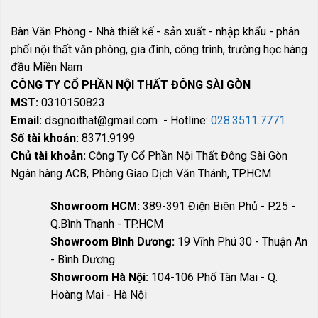
Bàn Văn Phòng - Nhà thiết kế - sản xuất - nhập khẩu - phân
phối nội thất văn phòng, gia đình, công trình, trường học hàng
đầu Miền Nam
CÔNG TY CỔ PHẦN NỘI THẤT ĐÔNG SÀI GÒN
MST:
0310150823
Email:
dsgnoithat@gmail.com - Hotline:
028.3511.7771
Số tài khoản:
8371.9199
Chủ tài khoản:
Công Ty Cổ Phần Nội Thất Đông Sài Gòn
Ngân hàng ACB, Phòng Giao Dịch Văn Thánh, TP.HCM
Showroom HCM:
389-391 Điện Biên Phủ - P.25 -
Q.Bình Thạnh - TP.HCM
Showroom Bình Dương:
19 Vĩnh Phú 30 - Thuận An
- Bình Dương
Showroom Hà Nội:
104-106 Phố Tân Mai - Q.
Hoàng Mai - Hà Nội