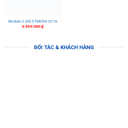
1.36
Module 2 chỗ STMD04-2C16
6.559.000
₫
ĐỐI TÁC & KHÁCH HÀNG