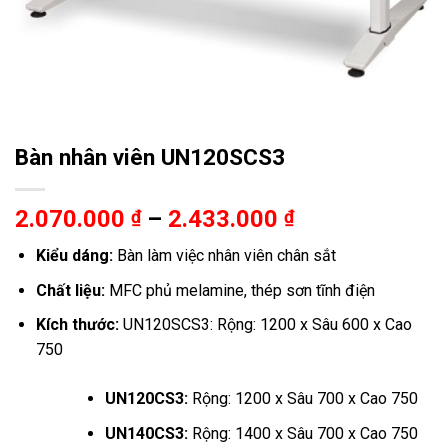
Bàn nhân viên UN120SCS3
Khoảng
2.070.000
–
2.433.000
₫
₫
giá:
Kiểu dáng:
Bàn làm việc nhân viên chân sắt
từ
2.070.000 ₫
Chất liệu:
MFC phủ melamine, thép sơn tĩnh điện
đến
Kích thước:
UN120SCS3: Rộng: 1200 x Sâu 600 x Cao
2.433.000 ₫
750
UN120CS3:
Rộng: 1200 x Sâu 700 x Cao 750
UN140CS3:
Rộng: 1400 x Sâu 700 x Cao 750