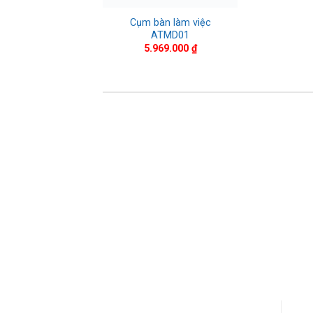
Cụm bàn làm việc
ATMD01
5.969.000
₫
SẢN PHẨM CAO