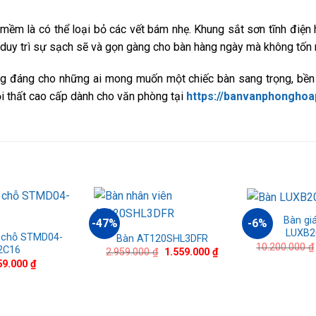
mềm là có thể loại bỏ các vết bám nhẹ. Khung sắt sơn tĩnh điện h
duy trì sự sạch sẽ và gọn gàng cho bàn hàng ngày mà không tốn n
g đáng cho những ai mong muốn một chiếc bàn sang trọng, bền b
ội thất cao cấp dành cho văn phòng tại
https://banvanphonghoa
Bàn gi
-47%
-6%
LUXB2
 chỗ STMD04-
Bàn AT120SHL3DFR
10.200.000
₫
2C16
Giá
Giá
2.959.000
₫
1.559.000
₫
gốc
hiện
59.000
₫
là:
tại
2.959.000 ₫.
là:
1.559.000 ₫.