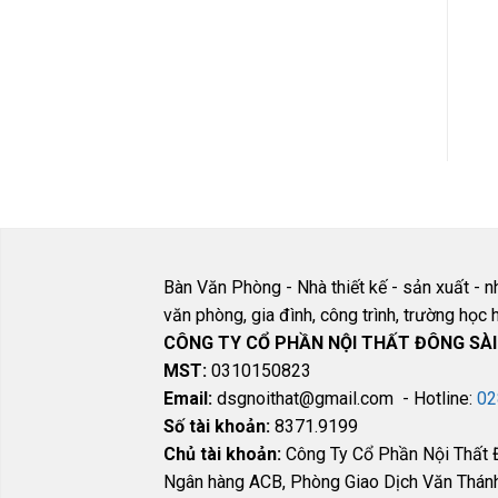
CẤP
Các sản phẩm được
nhập khẩu cao cấp
Bàn Văn Phòng - Nhà thiết kế - sản xuất - n
văn phòng, gia đình, công trình, trường họ
CÔNG TY CỔ PHẦN NỘI THẤT ĐÔNG SÀ
MST:
0310150823
Email:
dsgnoithat@gmail.com - Hotline:
02
Số tài khoản:
8371.9199
Chủ tài khoản:
Công Ty Cổ Phần Nội Thất 
Ngân hàng ACB, Phòng Giao Dịch Văn Thán