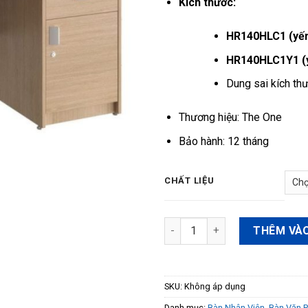
Kích thước:
HR140HLC1 (yếm
HR140HLC1Y1 (y
Dung sai kích th
Thương hiệu: The One
Bảo hành: 12 tháng
CHẤT LIỆU
Bàn làm việc HR140HLC1 số l
THÊM VÀO
SKU:
Không áp dụng
Danh mục:
Bàn Nhân Viên
,
Bàn Văn 