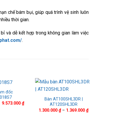
ạn chế bám bụi, giúp quá trình vệ sinh luôn
hiều thời gian.
ỉ và dễ kết hợp trong không gian làm việc
phat.com/
.
ám đốc
018S7
Bàn AT100SHL3DR |
Giá
Giá
9.573.000
₫
AT120SHL3DR
gốc
hiện
Khoảng
1.300.000
₫
–
1.369.000
₫
là:
tại
giá:
10.200.000 ₫.
là:
từ
9.573.000 ₫.
1.300.000 ₫
đến
1.369.000 ₫