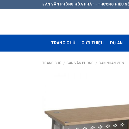
Skip
BÀN VĂN PHÒNG HÒA PHÁT - THƯƠNG HIỆU N
to
content
TRANG CHỦ
GIỚI THIỆU
DỰ ÁN
TRANG CHỦ
/
BÀN VĂN PHÒNG
/
BÀN NHÂN VIÊN