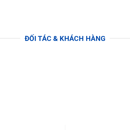
ĐỐI TÁC & KHÁCH HÀNG
HỖ TRỢ 24/7
VẬN CHUYỂN T