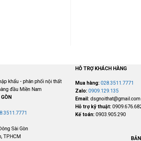
QUỐC
Đội Ngũ Tư Vấn Viên
Hỗ trợ phí vận chu
luôn hỗ trợ online 24/7
nội thành và ngoại
thành
HỖ TRỢ KHÁCH HÀNG
hập khẩu - phân phối nội thất
Mua hàng:
028.3511.7771
c hàng đầu Miền Nam
Zalo:
0909.129.135
I GÒN
Email:
dsgnoithat@gmail.com
Hỗ trợ kỹ thuật:
0909.676.68
8.3511.7771
Kế toán:
0903.905.290
Đông Sài Gòn
h, TP.HCM
BẢN