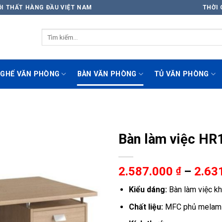
ỘI THẤT HÀNG ĐẦU VIỆT NAM
THỜI 
GHẾ VĂN PHÒNG
BÀN VĂN PHÒNG
TỦ VĂN PHÒNG
Bàn làm việc H
2.587.000
–
2.63
₫
Kiểu dáng:
Bàn làm việc kh
Chất liệu:
MFC phủ melamin