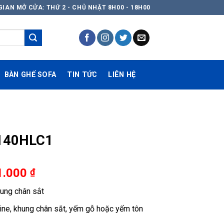
GIAN MỞ CỬA: THỨ 2 - CHỦ NHẬT 8H00 - 18H00
BÀN GHẾ SOFA
TIN TỨC
LIÊN HỆ
R140HLC1
Khoảng
1.000
₫
giá:
ung chân sắt
từ
2.587.000 ₫
e, khung chân sắt, yếm gỗ hoặc yếm tôn
đến