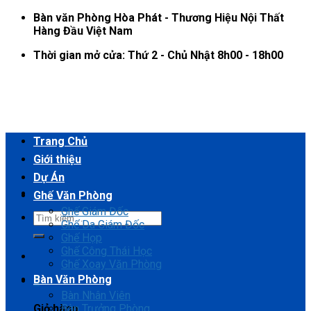
Skip
Bàn văn Phòng Hòa Phát - Thương Hiệu Nội Thất
to
Hàng Đầu Việt Nam
content
Thời gian mở cửa: Thứ 2 - Chủ Nhật 8h00 - 18h00
Trang Chủ
Giới thiệu
Dự Án
Ghế Văn Phòng
Ghế Giám Đốc
Ghế Da Giám Đốc
Ghế Họp
Ghế Công Thái Học
Ghế Xoay Văn Phòng
Bàn Văn Phòng
0
Bàn Nhân Viên
Bàn Trưởng Phòng
Giỏ hàng