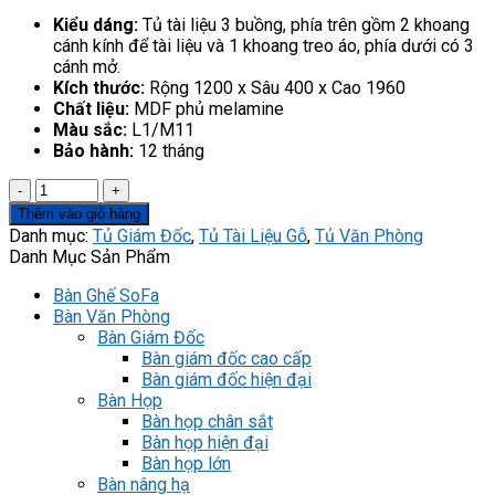
Kiểu dáng:
Tủ tài liệu 3 buồng, phía trên gồm 2 khoang
cánh kính để tài liệu và 1 khoang treo áo, phía dưới có 3
cánh mở.​
Kích thước:
Rộng 1200 x Sâu 400 x Cao 1960
Chất liệu:
MDF phủ melamine
Màu sắc:
L1/M11
Bảo hành:
12 tháng
Tủ
hồ
Thêm vào giỏ hàng
sơ
Danh mục:
Tủ Giám Đốc
,
Tủ Tài Liệu Gỗ
,
Tủ Văn Phòng
NT1960-
Danh Mục Sản Phẩm
3B
số
Bàn Ghế SoFa
lượng
Bàn Văn Phòng
Bàn Giám Đốc
Bàn giám đốc cao cấp
Bàn giám đốc hiện đại​
Bàn Họp
Bàn họp chân sắt
Bàn họp hiện đại
Bàn họp lớn
Bàn nâng hạ