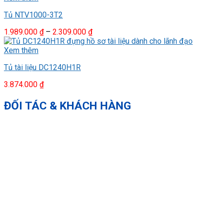
1.669.000 ₫
Tủ NTV1000-3T2
đến
2.749.000 ₫
Khoảng
1.989.000
₫
–
2.309.000
₫
giá:
từ
Xem thêm
1.989.000 ₫
Tủ tài liệu DC1240H1R
đến
2.309.000 ₫
3.874.000
₫
ĐỐI TÁC & KHÁCH HÀNG