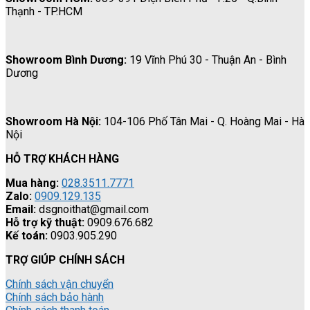
Thạnh - TP.HCM
Showroom Bình Dương:
19 Vĩnh Phú 30 - Thuận An - Bình
Dương
Showroom Hà Nội:
104-106 Phố Tân Mai - Q. Hoàng Mai - Hà
Nội
HỖ TRỢ KHÁCH HÀNG
Mua hàng:
028.3511.7771
Zalo:
0909.129.135
Email:
dsgnoithat@gmail.com
Hỗ trợ kỹ thuật:
0909.676.682
Kế toán:
0903.905.290
TRỢ GIÚP CHÍNH SÁCH
Chính sách vận chuyển
Chính sách bảo hành