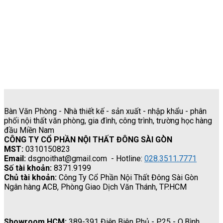
Tư Vấn Miễn Phí
Đội Ngũ nhân viên tư vấn tận tâm, miễn phí
Bàn Văn Phòng - Nhà thiết kế - sản xuất - nhập khẩu - phân
phối nội thất văn phòng, gia đình, công trình, trường học hàng
đầu Miền Nam
CÔNG TY CỔ PHẦN NỘI THẤT ĐÔNG SÀI GÒN
MST:
0310150823
Email:
dsgnoithat@gmail.com - Hotline:
028.3511.7771
Số tài khoản:
8371.9199
Chủ tài khoản:
Công Ty Cổ Phần Nội Thất Đông Sài Gòn
Ngân hàng ACB, Phòng Giao Dịch Văn Thánh, TP.HCM
Showroom HCM:
389-391 Điện Biên Phủ - P.25 - Q.Bình