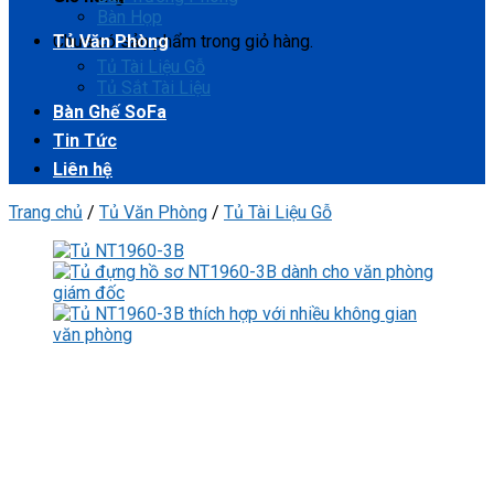
Bàn Họp
Chưa có sản phẩm trong giỏ hàng.
Tủ Văn Phòng
Tủ Tài Liệu Gỗ
Tủ Sắt Tài Liệu
Bàn Ghế SoFa
Tin Tức
Liên hệ
Trang chủ
/
Tủ Văn Phòng
/
Tủ Tài Liệu Gỗ