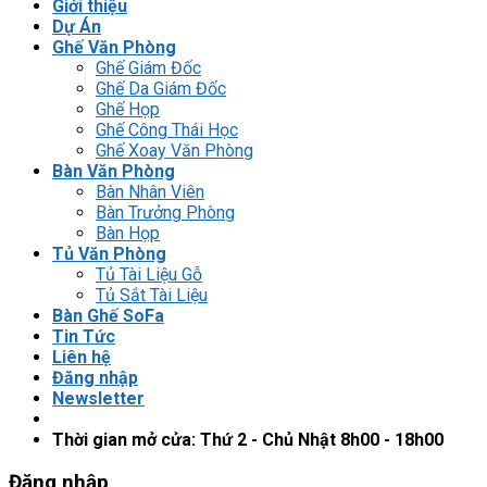
Giới thiệu
Dự Án
Ghế Văn Phòng
Ghế Giám Đốc
Ghế Da Giám Đốc
Ghế Họp
Ghế Công Thái Học
Ghế Xoay Văn Phòng
Bàn Văn Phòng
Bàn Nhân Viên
Bàn Trưởng Phòng
Bàn Họp
Tủ Văn Phòng
Tủ Tài Liệu Gỗ
Tủ Sắt Tài Liệu
Bàn Ghế SoFa
Tin Tức
Liên hệ
Đăng nhập
Newsletter
Thời gian mở cửa: Thứ 2 - Chủ Nhật 8h00 - 18h00
Đăng nhập