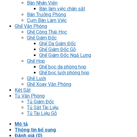
Bàn Nhân Viên
Bàn làm việc chân sắt
Bàn Trưởng Phòng
Cụm Bàn Làm Việc
Ghế Văn Phòng
Ghế Công Thái Học
Ghế Giám Đốc
Ghế Da Giám Đốc
Ghế Giám Đốc Gỗ
Ghế Giám Đốc Ngả Lưng
Ghế Họp
Ghế bọc da phòng họp
Ghế bọc lưới phòng họp
Ghế Lưới
Ghế Xoay Văn Phòng
Két Sắt
Tủ Văn Phòng
Tủ Giám Đốc
Tủ Sắt Tài Liệu
Tủ Tài Liệu Gỗ
Mô tả
Thông tin bổ sung
Đánh giá (0)