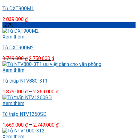
1.379.000 ₫
Tủ DXT900M1
đến
2.139.000 ₫
2.839.000
₫
-27%
Xem thêm
Tủ DXT900M2
Giá
Giá
3.749.000
₫
2.750.000
₫
gốc
hiện
là:
tại
Xem thêm
3.749.000 ₫.
là:
Tủ thấp NTV880-3T1
2.750.000 ₫.
Khoảng
1.879.000
₫
–
2.369.000
₫
giá:
từ
Xem thêm
1.879.000 ₫
Tủ thấp NTV1260SD
đến
2.369.000 ₫
Khoảng
1.669.000
₫
–
2.749.000
₫
giá:
từ
Xem thêm