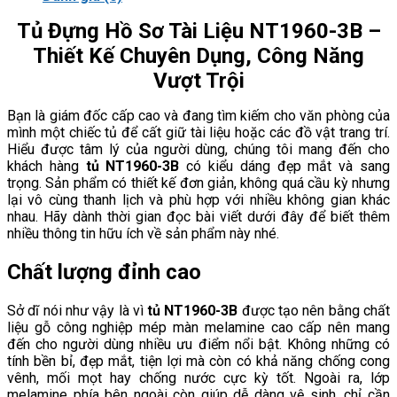
Tủ Đựng Hồ Sơ Tài Liệu NT1960-3B –
Thiết Kế Chuyên Dụng, Công Năng
Vượt Trội
Bạn là giám đốc cấp cao và đang tìm kiếm cho văn phòng của
mình một chiếc tủ để cất giữ tài liệu hoặc các đồ vật trang trí.
Hiểu được tâm lý của người dùng, chúng tôi mang đến cho
khách hàng
tủ NT1960-3B
có kiểu dáng đẹp mắt và sang
trọng. Sản phẩm có thiết kế đơn giản, không quá cầu kỳ nhưng
lại vô cùng thanh lịch và phù hợp với nhiều không gian khác
nhau. Hãy dành thời gian đọc bài viết dưới đây để biết thêm
nhiều thông tin hữu ích về sản phẩm này nhé.
Chất lượng đỉnh cao
Sở dĩ nói như vậy là vì
tủ NT1960-3B
được tạo nên bằng chất
liệu gỗ công nghiệp mép màn melamine cao cấp nên mang
đến cho người dùng nhiều ưu điểm nổi bật. Không những có
tính bền bỉ, đẹp mắt, tiện lợi mà còn có khả năng chống cong
vênh, mối mọt hay chống nước cực kỳ tốt. Ngoài ra, lớp
melamine phía bên ngoài còn giúp dễ dàng vệ sinh, chỉ cần